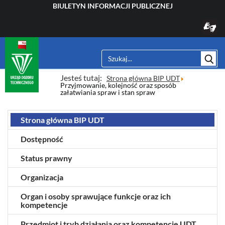
BIULETYN INFORMACJI PUBLICZNEJ
Sz
Jesteś tutaj:
Strona główna BIP UDT
Przyjmowanie, kolejność oraz sposób
załatwiania spraw i stan spraw
Strona główna BIP UDT
Dostępność
Status prawny
Organizacja
Organ i osoby sprawujące funkcje oraz ich
kompetencje
Przedmiot i tryb działania oraz kompetencje UDT