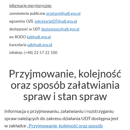
informacje merytoryczne:
zamówienia publiczne
przetargi@udt.gov.pl
egzaminy OZE
sekretariatDT@udt.gov.pl
dostępność w UDT
dostepnosc@udt.gov.pl
ws RODO
iod@udt.gov.pl
l
kancelaria
udt@udt.gov.p
infolinia: (+48) 22 57 22 100
Przyjmowanie, kolejność
oraz sposób załatwiania
spraw i stan spraw
Informacja o przyjmowaniu, załatwianiu i rozstrzyganiu
spraw należących do zakresu działania UDT dostępna jest
w zakładce
„Przyjmowanie, kolejność oraz sposób