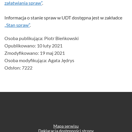
załatwiania spraw”
.
Informacja o stanie spraw w UDT dostępna jest w zakładce
„Stan spraw”
.
Szczegóły
Osoba publikująca:
Piotr Bieńkowski
Opublikowano: 10 luty 2021
Zmodyfikowano: 19 maj 2021
Osoba modyfikująca: Agata Jędrys
Odsłon: 7222
Mapa serwisu
Deklaracja dostępności strony