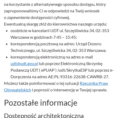
na korzystanie z alternatywnego sposobu dostępu, który
zaproponowaliśmy Ci w odpowiedzi na Twój wniosek
o zapewnienie dostępności cyfrowej.
Ewentualną skargę złóż do kierownictwa naszego urzędu:
osobiście w kancelarii UDT ul. Szczęśliwicka 34, 02-353
Warszawa w godzinach 7:45 – 15:45;
korespondencją pocztową na adres: Urząd Dozoru
Technicznego, ul. Szczęśliwicka 34, 02-353 Warszawa;
korespondencją elektroniczną na adres e-mail
udt@udt.gov.pl
lub poprzez Elektroniczną Skrzynkę
Podawczą UDT ( ePUAP ) /udt/SkrytkaESP lub poprzez e-
Doręczenia na adres AE:PL-93316-22638-CAWRB-27.
Możesz także poinformować o tej sytuacji
Rzecznika Praw
Obywatelskich
i poprosić o interwencję w Twojej sprawie.
Pozostałe informacje
Dostępność architektoniczna