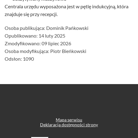
Centrala urzędu wyposażona jest w pętlę indukcyjną, która
znajduje się przy recepcji.
Szczegóły
Osoba publikująca:
Dominik Pańkowski
Opublikowano: 14 luty 2025
Zmodyfikowano: 09 lipiec 2026
Osoba modyfikująca: Piotr Bieńkowski
Odsłon: 1090
Mapa serwisu
Deklaracja dostępności strony