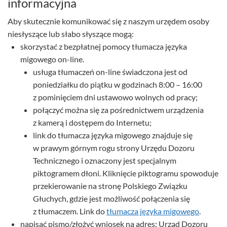
informacyjna
Aby skutecznie komunikować się z naszym urzędem osoby
niesłyszące lub słabo słyszące mogą:
skorzystać z bezpłatnej pomocy tłumacza języka
migowego on-line.
usługa tłumaczeń on-line świadczona jest od
poniedziałku do piątku w godzinach 8:00 – 16:00
z pominięciem dni ustawowo wolnych od pracy;
połączyć można się za pośrednictwem urządzenia
z kamerą i dostępem do Internetu;
link do tłumacza języka migowego znajduje się
w prawym górnym rogu strony Urzędu Dozoru
Technicznego i oznaczony jest specjalnym
piktogramem dłoni. Kliknięcie piktogramu spowoduje
przekierowanie na stronę Polskiego Związku
Głuchych, gdzie jest możliwość połączenia się
z tłumaczem. Link do
tłumacza języka migowego
.
napisać pismo/złożyć wniosek na adres: Urząd Dozoru