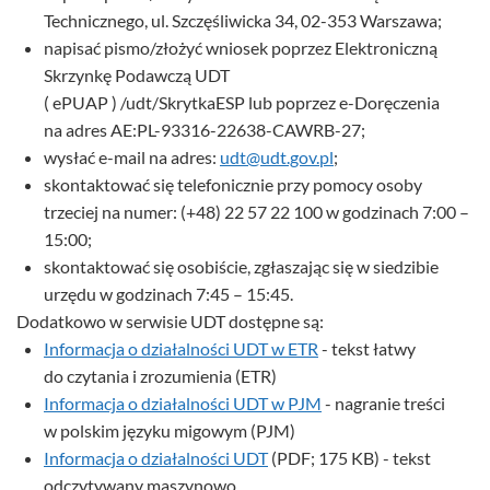
Technicznego, ul. Szczęśliwicka 34, 02-353 Warszawa;
napisać pismo/złożyć wniosek poprzez Elektroniczną
Skrzynkę Podawczą UDT
( ePUAP ) /udt/SkrytkaESP lub poprzez e-Doręczenia
na adres AE:PL-93316-22638-CAWRB-27;
wysłać e-mail na adres:
udt@udt.gov.pl
;
skontaktować się telefonicznie przy pomocy osoby
trzeciej na numer: (+48) 22 57 22 100 w godzinach 7:00 –
15:00;
skontaktować się osobiście, zgłaszając się w siedzibie
urzędu w godzinach 7:45 – 15:45.
Dodatkowo w serwisie UDT dostępne są:
Informacja o działalności UDT w ETR
- tekst łatwy
do czytania i zrozumienia (ETR)
Informacja o działalności UDT w PJM
- nagranie treści
w polskim języku migowym (PJM)
Informacja o działalności UDT
(PDF; 175 KB) - tekst
odczytywany maszynowo