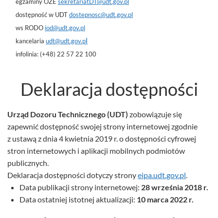
egzaminy OZE
sekretariatDT@udt.gov.pl
dostępność w UDT
dostepnosc@udt.gov.pl
ws RODO
iod@udt.gov.pl
l
kancelaria
udt@udt.gov.p
infolinia: (+48) 22 57 22 100
Deklaracja dostępności
Urząd Dozoru Technicznego (UDT)
zobowiązuje się
zapewnić dostępność swojej
strony internetowej
zgodnie
z ustawą z dnia 4 kwietnia 2019 r. o dostępności cyfrowej
stron internetowych i aplikacji mobilnych podmiotów
publicznych.
Deklaracja dostępności dotyczy strony
eipa.udt.gov.pl
.
Data publikacji strony internetowej:
28 września 2018 r.
Data ostatniej istotnej aktualizacji:
10 marca 2022 r.